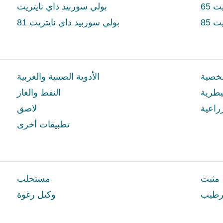
 65
بولي سوربيد داي نايتريت
 85
بولي سوربيد داي نايتريت 81
شخصية
الأدوية الصينية والغربية
بيطرية
النفط والغاز
راعية
لاصق
تطبيقات أخرى
مثبت
مستحلب
رطيب
وكيل رغوة