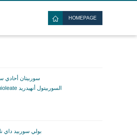
HOMEPAGE
سوربيتان أحادي س
sesquioleate السوربيتول أنهيدريد
بولي سوربيد داي نا