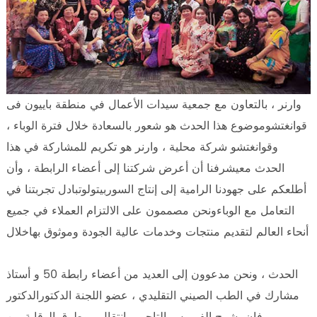
وارنر ، بالتعاون مع جمعية سيدات الأعمال في منطقة باييون فى
قوانغتشوموضوع هذا الحدث هو شعور بالسعادة خلال فترة الوباء ،
وقوانغتشو شركة محلية ، وارنر هو تكريم للمشاركة في هذا
الحدث معيشرفنا أن أعرض شركتنا إلى أعضاء الرابطة ، وأن
أطلعكم على جهودنا الرامية إلى إنتاج السوربيتولوتبادل تجربتنا في
التعامل مع الوباءونحن مصممون على الالتزام العملاء في جميع
أنحاء العالم لتقديم منتجات وخدمات عالية الجودة وموثوق بهاخلال
الحدث ، ونحن مدعوون إلى العديد من أعضاء رابطة 50 و أستاذ
مشارك في الطب الصيني التقليدي ، عضو اللجنة الدكتورالدكتور
فان يشرح الفيروس التاجي ، انتقال ، وطرق الوقاية من