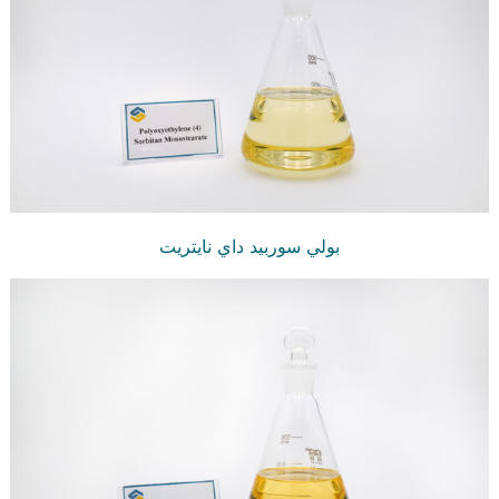
بولي سوربيد داي نايتريت