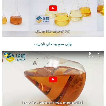
بولي سوربيد داي نايتريت