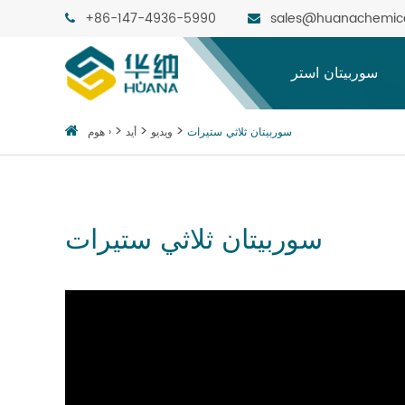
+86-147-4936-5990
sales@huanachemic
سوربيتان استر
سوربيتان ثلاثي ستيرات
ويديو
أيد
هوم ›
سوربيتان ثلاثي ستيرات