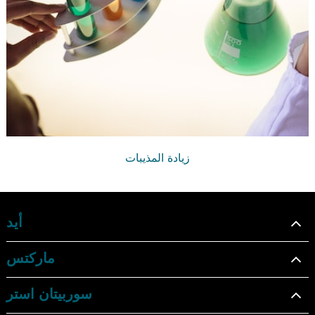
زيادة المذيبات
أيد
ماركتس
سوربيتان استر