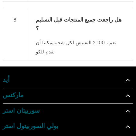
هل راجعت جميع المنتجات قبل التسليم
8
؟
نعم ، 100 ٪ التفتيش لكل شحنةيمكننا أن
نقدم للكو
أيد
ماركتس
سوربيتان استر
بولي السوربيتول استر